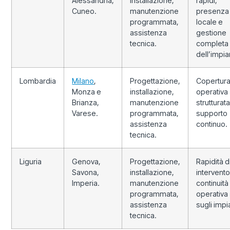
Alessandria,
installazione,
rapidi,
Cuneo.
manutenzione
presenza
programmata,
locale e
assistenza
gestione
tecnica.
completa
dell’impia
Lombardia
Milano
,
Progettazione,
Copertur
Monza e
installazione,
operativa
Brianza,
manutenzione
strutturat
Varese.
programmata,
supporto
assistenza
continuo.
tecnica.
Liguria
Genova,
Progettazione,
Rapidità d
Savona,
installazione,
intervento
Imperia.
manutenzione
continuità
programmata,
operativa
assistenza
sugli impia
tecnica.