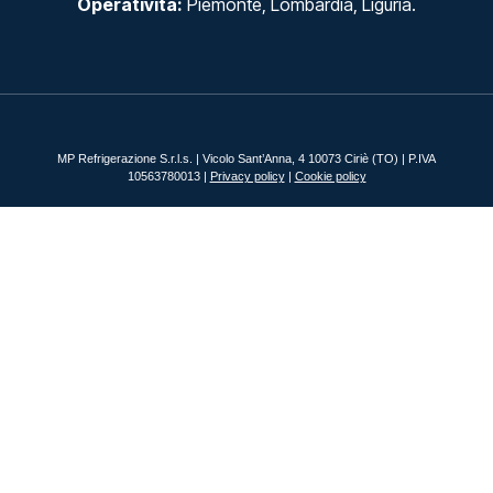
Operatività:
Piemonte, Lombardia, Liguria.
MP Refrigerazione S.r.l.s. | Vicolo Sant’Anna, 4 10073 Ciriè (TO) | P.IVA
10563780013 |
Privacy policy
|
Cookie policy